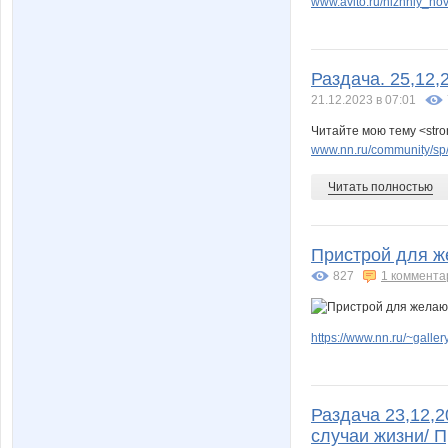
www.avito.ru/nizhniy_no
Раздача. 25,12,
21.12.2023 в 07:01
Читайте мою тему <stro
www.nn.ru/community/sp
Читать полностью
Пристрой для же
827
1 коммента
https://www.nn.ru/~gal
Раздача 23,12,2
случаи жизни/ П