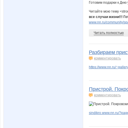
Читайте мою тему <str
все случаи жизни!!! Г
www.nn.ru/community/sp/f
Читать полностью
Разбираем прист
комментировать
https://www.nn.ru/~gal
Пристрой. Покро
комментировать
sindikro.www.nn.ru/?pag