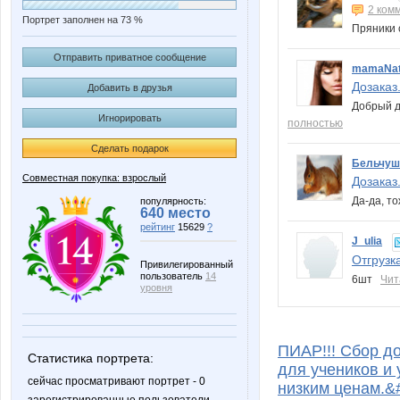
2 ком
Портрет заполнен на 73 %
Пряники
Отправить приватное сообщение
mamaNat
Дозаказ
Добавить в друзья
Добрый д
Игнорировать
полностью
Сделать подарок
Бельчуш
Совместная покупка: взрослый
Дозаказ
Да-да, т
популярность:
640 место
рейтинг
15629
?
J_ulia
Отгрузк
Привилегированный
пользователь
14
6шт
Чит
уровня
ПИАР!!! Сбор д
Статистика портрета:
для учеников и 
сейчас просматривают портрет - 0
низким ценам.&