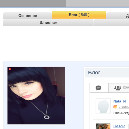
Блог
( 548 )
Основное
Д
Шпионаж
Блог
98
Nata_N
2 ком
Очень жд
CAT-52