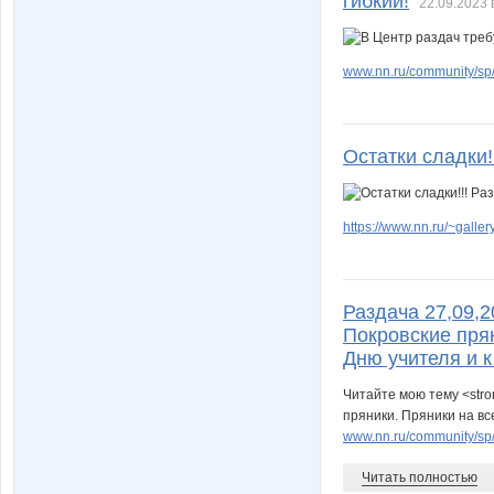
гибкий!
22.09.2023 
www.nn.ru/community/sp/
Остатки сладки!
https://www.nn.ru/~gal
Раздача 27,09,2
Покровские прян
Дню учителя и к
Читайте мою тему <stro
пряники. Пряники на все
www.nn.ru/community/sp/r
Читать полностью