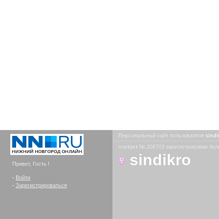
Персональный сайт пользователя
sind
портрет № 206703 зарегистрирован боле
sindikro
Привет, Гость !
-
Войти
-
Зарегистрироваться